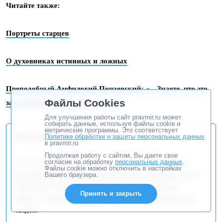
Читайте также:
Портреты старцев
О духовниках истинных и ложных
Преподобный Амфилохий Почаевский: «…Знаете, что это
Файлы Cookies
за человек? Он весь мир спасает»
Для улучшения работы сайт pravmir.ru может
собирать данные, используя файлы cookie и
метрические программы. Это соответствует
Политике обработки и защиты персональных данных
Поскольку вы здесь...
в pravmir.ru
Продолжая работу с сайтом, Вы даете свое
согласие на обработку
персональных данных
.
У нас есть небольшая просьба. Эту историю удалось
Файлы cookie можно отключить в настройках
рассказать благодаря поддержке читателей. Даже самое
Вашего браузера.
небольшое ежемесячное пожертвование помогает
Принять и закрыть
работать редакции и создавать важные материалы для
людей.