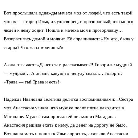
Вот прослышала однажды мачеха моя от людей, что есть такой
монах — старец Илья, и чудотворец, и прозорливый; что много
людей к нему ходит. Пошла и мачеха моя к прозорливцу…
Возвратилась домой и молчит. Её спрашивают: «Ну что, была у
старца? Что ж ты молчишь?»
А она отвечает: «Да что там рассказывать?! Говорили: мудрый
— мудрый… А он мне какую-то чепуху сказал… Говорит:
«Трава — ты! Трава и есть!»
Надежда Ивановна Телегина делится воспоминаниями: «Сестра
моя Анастасия узнала, что муж ее после плена находится в
Магадане. Муж её сам прислал ей письмо из Магадана.
Анастасия решила ехать к нему, да денег на дорогу не было.
Вот наша мать и пошла к Илье спросить, ехать ли Анастасии