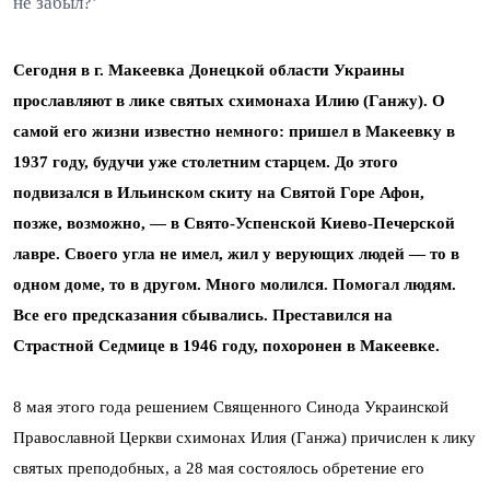
не забыл?’
Сегодня в г. Макеевка Донецкой области Украины
прославляют в лике святых схимонаха Илию (Ганжу). О
самой его жизни известно немного: пришел в Макеевку в
1937 году, будучи уже столетним старцем. До этого
подвизался в Ильинском скиту на Святой Горе Афон,
позже, возможно, — в Свято-Успенской Киево-Печерской
лавре. Своего угла не имел, жил у верующих людей — то в
одном доме, то в другом. Много молился. Помогал людям.
Все его предсказания сбывались. Преставился на
Страстной Седмице в 1946 году, похоронен в Макеевке.
8 мая этого года решением Священного Синода Украинской
Православной Церкви схимонах Илия (Ганжа) причислен к лику
святых преподобных, а 28 мая состоялось обретение его