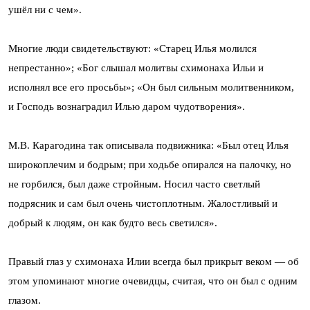
ушёл ни с чем».
Многие люди свидетельствуют: «Старец Илья молился
непрестанно»; «Бог слышал молитвы схимонаха Ильи и
исполнял все его просьбы»; «Он был сильным молитвенником,
и Господь вознаградил Илью даром чудотворения».
М.В. Карагодина так описывала подвижника: «Был отец Илья
широкоплечим и бодрым; при ходьбе опирался на палочку, но
не горбился, был даже стройным. Носил часто светлый
подрясник и сам был очень чистоплотным. Жалостливый и
добрый к людям, он как будто весь светился».
Правый глаз у схимонаха Илии всегда был прикрыт веком — об
этом упоминают многие очевидцы, считая, что он был с одним
глазом.