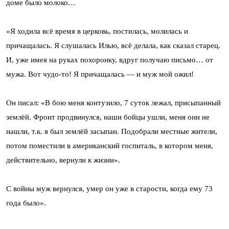
доме было молоко…
«Я ходила всё время в церковь, постилась, молилась и
причащалась. Я слушалась Илью, всё делала, как сказал старец.
И, уже имея на руках похоронку, вдруг получаю письмо… от
мужа. Вот чудо-то! Я причащалась — и муж мой ожил!
Он писал: «В бою меня контузило, 7 суток лежал, присыпанный
землёй. Фронт продвинулся, наши бойцы ушли, меня они не
нашли, т.к. я был землёй засыпан. Подобрали местные жители,
потом поместили в американский госпиталь, в котором меня,
действительно, вернули к жизни».
С войны муж вернулся, умер он уже в старости, когда ему 73
года было».