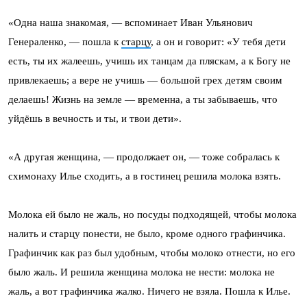
«Одна наша знакомая, — вспоминает Иван Ульянович
Генераленко, — пошла к
старцу
, а он и говорит: «У тебя дети
есть, ты их жалеешь, учишь их танцам да пляскам, а к Богу не
привлекаешь; а вере не учишь — большой грех детям своим
делаешь! Жизнь на земле — временна, а ты забываешь, что
уйдёшь в вечность и ты, и твои дети».
«А другая женщина, — продолжает он, — тоже собралась к
схимонаху Илье сходить, а в гостинец решила молока взять.
Молока ей было не жаль, но посуды подходящей, чтобы молока
налить и старцу понести, не было, кроме одного графинчика.
Графинчик как раз был удобным, чтобы молоко отнести, но его
было жаль. И решила женщина молока не нести: молока не
жаль, а вот графинчика жалко. Ничего не взяла. Пошла к Илье.