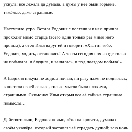
уснула: всё лежала да думала, а думы у неё были горькие,
тяжёлые, даже страшные.
Наступило утро. Встала Евдокия с постели и к нам пришла:
проходит мимо старца (всего один только раз мимо него
прошла), а отец Илья вдруг ей и говорит: «Хватит тебе,
Евдокия, ходить, остановись! А то ты сегодня ночью где только
не побывала: и блудила, и вешалась, и под поездом побыла!»
А Евдокия никуда не ходила ночью; ни разу даже не поднялась;
в постели своей лежала, только мысли были плохими,
страшными. Схимонах Илья открыл все её тайные страшные
помыслы…
Действительно, Евдокия ночью, лёжа на кровати, думала о
своём ухажёре, который заставлял её страдать душой; всю ночь