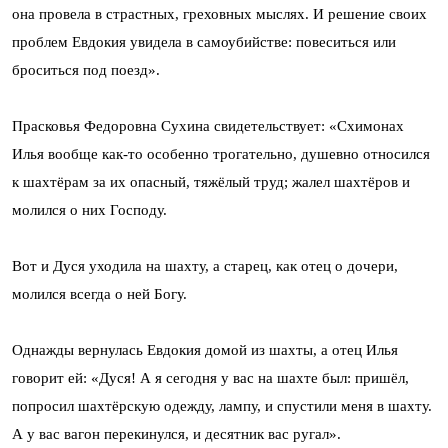
она провела в страстных, греховных мыслях. И решение своих
проблем Евдокия увидела в самоубийстве: повеситься или
броситься под поезд».
Прасковья Федоровна Сухина свидетельствует: «Схимонах
Илья вообще как-то особенно трогательно, душевно относился
к шахтёрам за их опасный, тяжёлый труд; жалел шахтёров и
молился о них Господу.
Вот и Дуся уходила на шахту, а старец, как отец о дочери,
молился всегда о ней Богу.
Однажды вернулась Евдокия домой из шахты, а отец Илья
говорит ей: «Дуся! А я сегодня у вас на шахте был: пришёл,
попросил шахтёрскую одежду, лампу, и спустили меня в шахту.
А у вас вагон перекинулся, и десятник вас ругал».