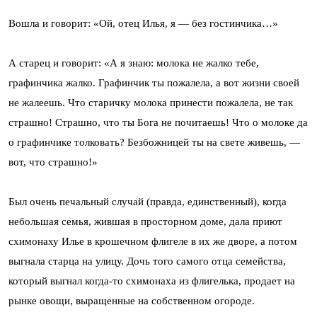
Вошла и говорит: «Ой, отец Илья, я — без гостинчика…»
А старец и говорит: «А я знаю: молока не жалко тебе,
графинчика жалко. Графинчик ты пожалела, а вот жизни своей
не жалеешь. Что старичку молока принести пожалела, не так
страшно! Страшно, что ты Бога не почитаешь! Что о молоке да
о графинчике толковать? Безбожницей ты на свете живешь, —
вот, что страшно!»
Был очень печальный случай (правда, единственный), когда
небольшая семья, жившая в просторном доме, дала приют
схимонаху Илье в крошечном флигеле в их же дворе, а потом
выгнала старца на улицу. Дочь того самого отца семейства,
который выгнал когда-то схимонаха из флигелька, продает на
рынке овощи, выращенные на собственном огороде.