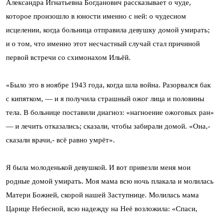
Александра Игнатьевна Богданович рассказывает о чуде,
которое произошло в юности именно с ней: о чудесном
исцелении, когда больница отправила девушку домой умирать;
и о том, что именно этот несчастный случай стал причиной
первой встречи со схимонахом Ильёй.
«Было это в ноябре 1943 года, когда шла война. Разорвался бак
с кипятком, — и я получила страшный ожог лица и половины
тела. В больнице поставили диагноз: «нагноение ожоговых ран»
— и лечить отказались; сказали, чтобы забирали домой. «Она,-
сказали врачи,- всё равно умрёт».
Я была молоденькой девушкой. И вот привезли меня мои
родные домой умирать. Моя мама всю ночь плакала и молилась
Матери Божией, скорой нашей Заступнице. Молилась мама
Царице Небесной, всю надежду на Неё возложила: «Спаси,