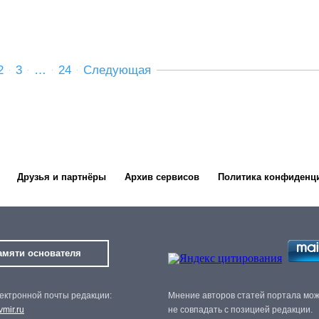
!
2
3
…
24
Следующая
Друзья и партнёры
Архив сервисов
Политика конфиденц
амяти основателя
ектронной почты редакции:
Мнение авторов статей портала мо
mir.ru
не совпадать с позицией редакции.