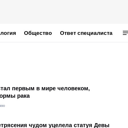
логия
Общество
Ответ специалиста
стал первым в мире человеком,
формы рака
цию
етрясения чудом уцелела статуя Девы