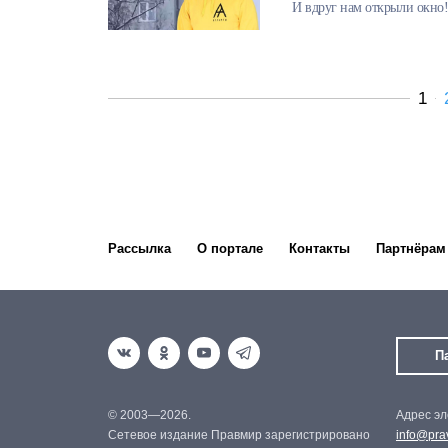
И вдруг нам открыли окно
1
Рассылка
О портале
Контакты
Партнёрам
П
© 2003—2026.
Адрес эл
Сетевое издание Правмир зарегистрировано
info@prav