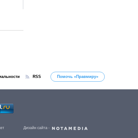
иальности
RSS
Помочь «Правмиру»
жет
Дизайн сайта -