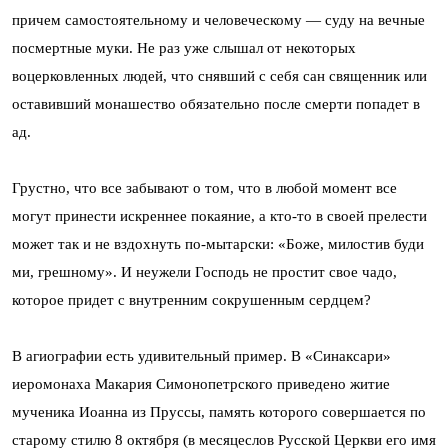
причем самостоятельному и человеческому — суду на вечные
посмертные муки. Не раз уже слышал от некоторых
воцерковленных людей, что снявший с себя сан священник или
оставивший монашество обязательно после смерти попадет в
ад.
Грустно, что все забывают о том, что в любой момент все
могут принести искреннее покаяние, а кто-то в своей прелести
может так и не вздохнуть по-мытарски: «Боже, милостив буди
ми, грешному». И неужели Господь не простит свое чадо,
которое придет с внутренним сокрушенным сердцем?
В агиографии есть удивительный пример. В «Синаксари»
иеромонаха Макария Симонопетрского приведено житие
мученика Иоанна из Пруссы, память которого совершается по
старому стилю 8 октября (в месяцеслов Русской Церкви его имя