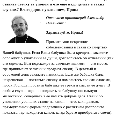
ставить свечку за упокой и что еще надо делать в таких
случаях? Благодарю, с уважением, Ирина
Отвечает протоиерей Александр
Ильяшенко:
Здравствуйте, Ирина!
Примите мои искренние
соболезнования в связи со смертью
Вашей бабушки. Если Ваша бабушка была крещена, закажите
сорокоуст о упокоении ее души, договоритесь об отпевании (как
это сделать, Вам подскажут за свечным ящиком — это место,
где принимают записки и продают свечи). В девятый и
сороковой день закажите панихиды. Если же бабушка была
некрещеная — поставьте свечку и помолитесь своими словами,
прося Господа простить бабушке ее грехи и спасти ее душу. В
любом случае хорошо подавать за бабушку посильную
милостыню, совершать в ее память добрые дела. Свечи об
упокоении усопших ставят на канон — это, как правило,
прямоугольной формы подсвечник с распятием (попросите
показать, где находится канон, когда будете приобретать свечи).