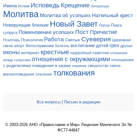
Исповедь
Крещение
Имена
Ислам
Литература
Молитва
Молитва об усопших
Нательный крест
Новый Завет
Неверующие близкие
Поиск
Пасха
Пост
Поминовение усопших
Причастие
супруга
Суеверия
Работа
Святые
Психология
Церковная
Псалтирь
грех
богослужение
воспитание детей
свеча
аборт
болезнь
друзья
крестные
иконы
интернет
надгробный памятник
отношения
отношения с окружающими
отношения
между супругами
с родителями
поведение в храме
смена
покаяние
священство
толкования
вероисповедания
спасение
|
Все вопросы
Письмо в редакцию
© 2003-2026 АНО «Православие и Мир» Лицензия Минпечати Эл №
ФС77-44847