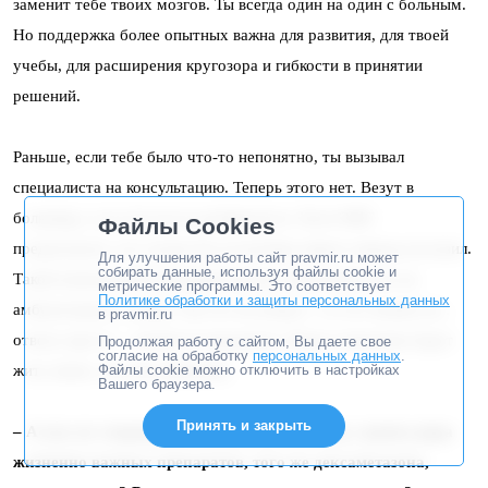
заменит тебе твоих мозгов. Ты всегда один на один с больным.
Но поддержка более опытных важна для развития, для твоей
учебы, для расширения кругозора и гибкости в принятии
решений.
Раньше, если тебе было что-то непонятно, ты вызывал
специалиста на консультацию. Теперь этого нет. Везут в
больницу, а уж там пусть разбираются. Хотя ОМС
Файлы Cookies
предполагает, что лучше бы ты вообще никого никуда не возил.
Для улучшения работы сайт pravmir.ru может
собирать данные, используя файлы cookie и
Такой новомодный западный подход: переложить все на
метрические программы. Это соответствует
Политике обработки и защиты персональных данных
амбулаторную службу. Так что на вопрос: «А что меняется»,
в pravmir.ru
отвечу просто – меняется парадигма. Новое поколение будет
Продолжая работу с сайтом, Вы даете свое
согласие на обработку
персональных данных
.
Файлы cookie можно отключить в настройках
жить иначе, чем мы привыкли.
Вашего браузера.
Принять и закрыть
– А как же сокращение медикаментов, уход с рынка ряда
жизненно важных препаратов, того же дексаметазона,