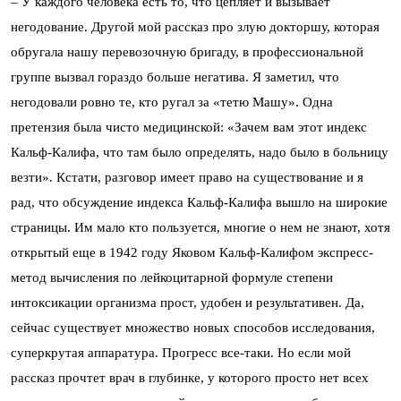
– У каждого человека есть то, что цепляет и вызывает
негодование. Другой мой рассказ про злую докторшу, которая
обругала нашу перевозочную бригаду, в профессиональной
группе вызвал гораздо больше негатива. Я заметил, что
негодовали ровно те, кто ругал за «тетю Машу». Одна
претензия была чисто медицинской: «Зачем вам этот индекс
Кальф-Калифа, что там было определять, надо было в больницу
везти». Кстати, разговор имеет право на существование и я
рад, что обсуждение индекса Кальф-Калифа вышло на широкие
страницы. Им мало кто пользуется, многие о нем не знают, хотя
открытый еще в 1942 году Яковом Кальф-Калифом экспресс-
метод вычисления по лейкоцитарной формуле степени
интоксикации организма прост, удобен и результативен. Да,
сейчас существует множество новых способов исследования,
суперкрутая аппаратура. Прогресс все-таки. Но если мой
рассказ прочтет врач в глубинке, у которого просто нет всех