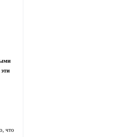
ными
 эти
о, что