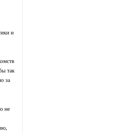
сики и
о
комств
бы так
о за
о не
ию,