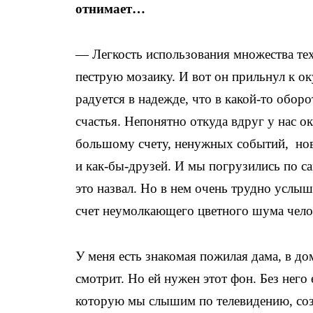
отнимает…
— Легкость использования множества те
пеструю мозаику. И вот он прильнул к ок
радуется в надежде, что в какой-то обор
счастья. Непонятно откуда вдруг у нас о
большому счету, ненужных событий, новос
и как-бы-друзей. И мы погрузились по с
это назвал. Но в нем очень трудно услы
счет неумолкающего цветного шума челов
У меня есть знакомая пожилая дама, в до
смотрит. Но ей нужен этот фон. Без нег
которую мы слышим по телевидению, созд