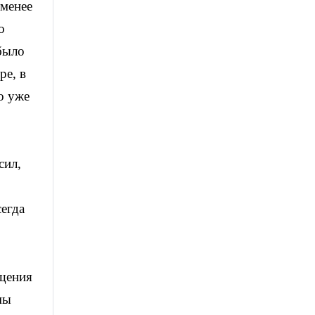
 менее
о
 было
ре, в
о уже
сил,
сегда
бщения
мы