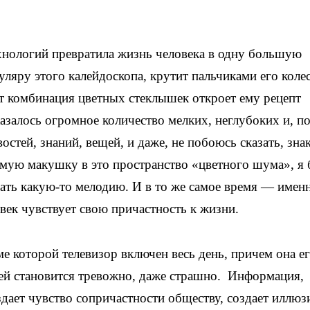
хнологий превратила жизнь человека в одну большую
уляру этого калейдоскопа, крутит пальчиками его коле
от комбинация цветных стеклышек откроет ему рецепт
казалось огромное количество мелких, неглубоких и, п
тей, знаний, вещей, и даже, не побоюсь сказать, зна
амую макушку в это пространство «цветного шума», я 
шать какую-то мелодию. И в то же самое время — именн
ек чувствует свою причастность к жизни.
ме которой телевизор включен весь день, причем она ег
о ей становится тревожно, даже страшно. Информация,
ает чувство сопричастности обществу, создает иллюз