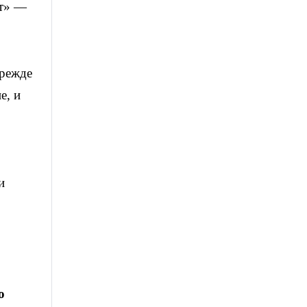
ют» —
прежде
е, и
о
и
о