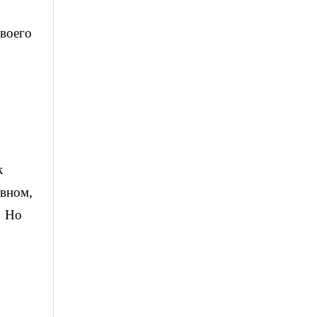
воего
к
овном,
… Но