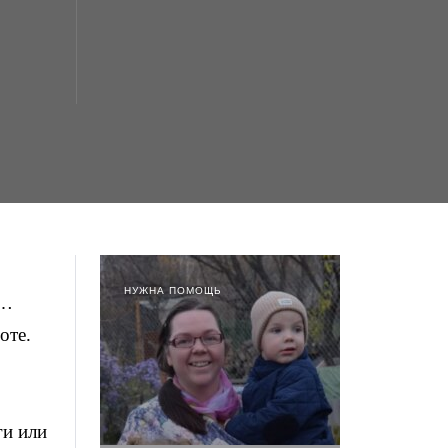
НУЖНА ПОМОЩЬ
ь…
оте.
ги или