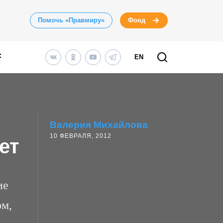
Помочь «Правмиру»
Фонд
EN
Валерия Михайлова
10 ФЕВРАЛЯ, 2012
ет
ие
ом,