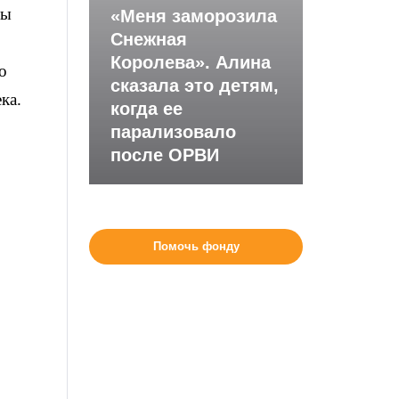
мы
«Меня заморозила
Снежная
Королева». Алина
о
сказала это детям,
ка.
когда ее
парализовало
после ОРВИ
Помочь фонду