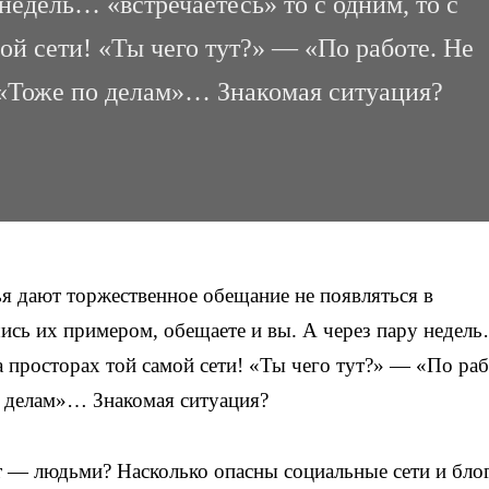
 недель… «встречаетесь» то с одним, то с
ой сети! «Ты чего тут?» ­— «По работе. Не
 «Тоже по делам»… Знакомая ситуация?
я дают торжественное обещание не появляться в
ись их примером, обещаете и вы. А через пару недел
а просторах той самой сети! «Ты чего тут?» ­— «По раб
 делам»… Знакомая ситуация?
 — людьми? Насколько опасны социальные сети и бло