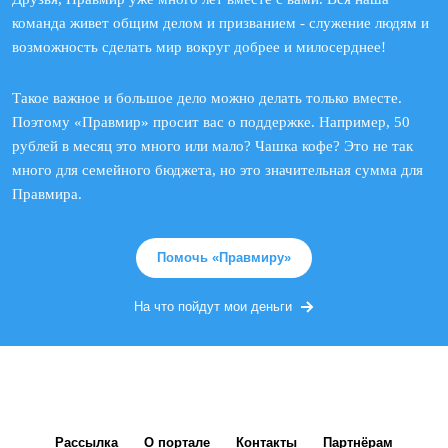
команда живет общим делом и призванием - служение людям и
возможность сделать мир вокруг добрее и милосерднее!
Такое важное и большое дело можно делать только вместе.
Поэтому «Правмир» просит вас о поддержке. Например, 50
рублей в месяц это много или мало? Чашка кофе? Это не так
много для семейного бюджета, но это значительная сумма для
Правмира.
Помочь «Правмиру»
На что пойдут мои деньги
Рассылка
О портале
Контакты
Партнёрам