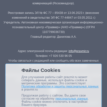
коммуникаций (Роскомнадзор).
Реестровая запись ЭЛ № ФС 77 – 85438 от 13.06.2023 г. (внесение
изменений в свидетельство ЭЛ ФС 77-44847 от 03.05.2011 г.)
Учредитель: Автономная некоммерческая организация информационно-
познавательный центр «Правмир» (АНО «Правмир») (ОГРН
1107799036730)
Главный редактор: Данилова А.А.
Адрес электронной почты редакции:
info@pravmir.ru
Телефон: +7 926 530 96 05
Чтобы связаться с редакцией или сообщить обо всех замеченных
ошибках, воспользуйтесь
формой обратной связи
.
Файлы Cookies
Републикация материалов сайта в печатных изданиях (книгах, прессе)
Для улучшения работы сайт pravmir.ru может
возможна только с письменного разрешения редакции.
собирать данные, используя файлы cookie и
метрические программы. Это соответствует
Политике обработки и защиты персональных данных
в pravmir.ru
Продолжая работу с сайтом, Вы даете свое
согласие на обработку
персональных данных
.
Файлы cookie можно отключить в настройках
Мнение авторов статей портала может не совпадать с позицией
Вашего браузера.