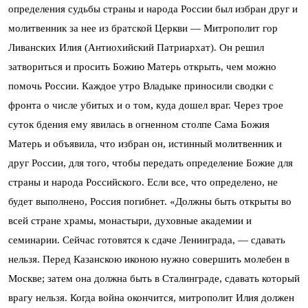
определения судьбы страны и народа России был избран друг и
молитвенник за нее из братской Церкви — Митрополит гор
Ливанских Илия (Антиохийский Патриархат). Он решил
затвориться и просить Божию Матерь открыть, чем можно
помочь России. Каждое утро Владыке приносили сводки с
фронта о числе убитых и о том, куда дошел враг. Через трое
суток бдения ему явилась в огненном столпе Сама Божия
Матерь и объявила, что избран он, истинный молитвенник и
друг России, для того, чтобы передать определение Божие для
страны и народа Российского. Если все, что определено, не
будет выполнено, Россия погибнет. «Должны быть открыты во
всей стране храмы, монастыри, духовные академии и
семинарии. Сейчас готовятся к сдаче Ленинграда, — сдавать
нельзя. Перед Казанскою иконою нужно совершить молебен в
Москве; затем она должна быть в Сталинграде, сдавать который
врагу нельзя. Когда война окончится, митрополит Илия должен