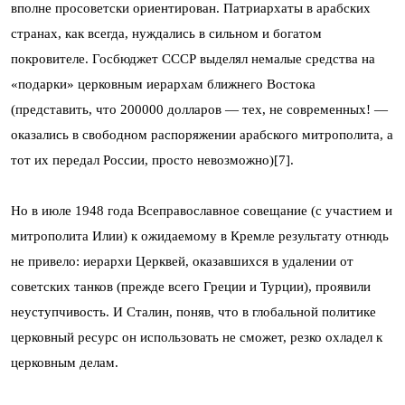
вполне просоветски ориентирован. Патриархаты в арабских
странах, как всегда, нуждались в сильном и богатом
покровителе. Госбюджет СССР выделял немалые средства на
«подарки» церковным иерархам ближнего Востока
(представить, что 200000 долларов — тех, не современных! —
оказались в свободном распоряжении арабского митрополита, а
тот их передал России, просто невозможно)[7].
Но в июле 1948 года Всеправославное совещание (с участием и
митрополита Илии) к ожидаемому в Кремле результату отнюдь
не привело: иерархи Церквей, оказавшихся в удалении от
советских танков (прежде всего Греции и Турции), проявили
неуступчивость. И Сталин, поняв, что в глобальной политике
церковный ресурс он использовать не сможет, резко охладел к
церковным делам.