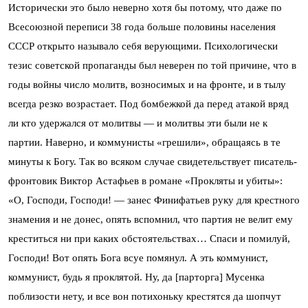
Исторически это было неверно хотя бы потому, что даже по
Всесоюзной переписи 38 года больше половины населения
СССР открыто называло себя верующими. Психологически
тезис советской пропаганды был неверен по той причине, что в
годы войны число молитв, возносимых и на фронте, и в тылу
всегда резко возрастает. Под бомбежкой да перед атакой вряд
ли кто удержался от молитвы — и молитвы эти были не к
партии. Наверно, и коммунисты «грешили», обращаясь в те
минуты к Богу. Так во всяком случае свидетельствует писатель-
фронтовик Виктор Астафьев в романе «Прокляты и убиты»:
«О, Господи, Господи! — занес Финифатьев руку для крестного
знамения и не донес, опять вспомнил, что партия не велит ему
креститься ни при каких обстоятельствах… Спаси и помилуй,
Господи! Вот опять Бога всуе помянул. А эть коммунист,
коммунист, будь я проклятой. Ну, да [парторга] Мусенка
поблизости нету, и все вон потихоньку крестятся да шопчут