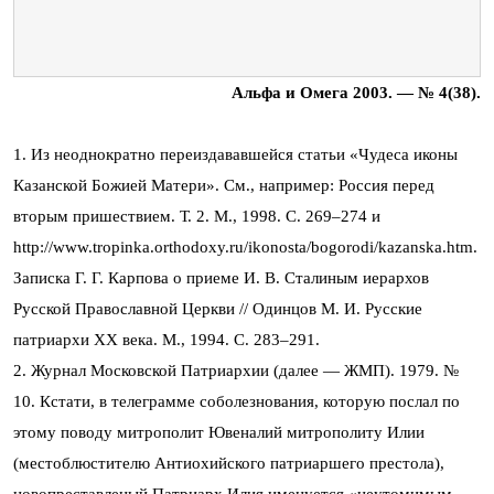
Альфа и Омега 2003. — № 4(38).
1. Из неоднократно переиздававшейся статьи «Чудеса иконы
Казанской Божией Матери». См., например: Россия перед
вторым пришествием. Т. 2. М., 1998. С. 269–274 и
http://www.tropinka.orthodoxy.ru/ikonosta/bogorodi/kazanska.htm.
Записка Г. Г. Карпова о приеме И. В. Сталиным иерархов
Русской Православной Церкви // Одинцов М. И. Русские
патриархи ХХ века. М., 1994. С. 283–291.
2. Журнал Московской Патриархии (далее — ЖМП). 1979. №
10. Кстати, в телеграмме соболезнования, которую послал по
этому поводу митрополит Ювеналий митрополиту Илии
(местоблюстителю Антиохийского патриаршего престола),