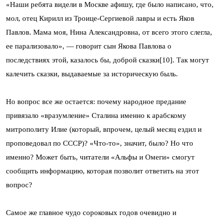
«Наши ребята видели в Москве афишу, где было на­писано, что,
мол, отец Кирилл из Троице-Сергиевой лавры и ecть Яков
Павлов. Мама моя, Нина Алек­сандровна, от всего этого слегла,
ее парализовало», — говорит сын Якова Павлова о
последствиях этой, казалось бы, доброй сказки[10]. Так могут
калечить сказки, выдаваемые за историческую быль.
Но вопрос все же остается: почему народное предание
привязало «вразумление» Сталина именно к арабскому
митрополиту Илие (который, впрочем, целый месяц ездил и
проповедовал по СССР)? «Что-то», значит, было? Но что
именно? Может быть, читатели «Альфы и Омеги» смогут
сообщить информацию, которая позволит ответить на этот
вопрос?
Самое же главное чудо сороковых годов очевидно и