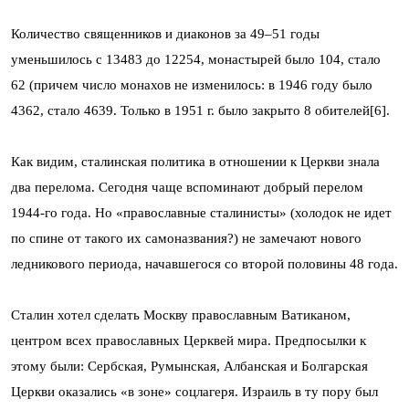
Количество священников и диаконов за 49–51 годы
уменьшилось с 13483 до 12254, монастырей было 104, стало
62 (при­чем число монахов не изменилось: в 1946 году было
4362, стало 4639. Толь­ко в 1951 г. было закрыто 8 обителей[6].
Как видим, сталинская политика в отношении к Церкви знала
два перелома. Сегодня чаще вспоминают добрый перелом
1944-го года. Но «православные сталинисты» (холодок не идет
по спине от такого их самоназвания?) не замечают нового
ледникового периода, начавшегося со второй половины 48 года.
Сталин хотел сделать Москву православным Ватиканом,
центром всех православных Церквей мира. Предпосылки к
этому были: Сербская, Румынская, Албанская и Болгарская
Церкви оказались «в зоне» соцлагеря. Израиль в ту пору был