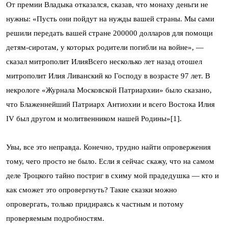
От премии Владыка отказался, сказав, что монаху деньги не
нужны: «Пусть они пойдут на нужды вашей страны. Мы сами
решили передать вашей стране 200000 долларов для помощи
детям-сиротам, у которых родители погибли на войне», —
сказал митрополит ИлияВсего несколько лет назад отошел
митрополит Илия Ливанский ко Господу в возрасте 97 лет. В
некрологе «Журнала Московской Патриархии» было сказано,
что Блаженнейший Патриарх Антиохии и всего Востока Илия
IV был другом и молитвенником нашей Родины»[1].
Увы, все это неправда. Конечно, трудно найти опровержения
тому, чего просто не было. Если я сейчас скажу, что на самом
деле Троцкого тайно постриг в схиму мой прадедушка — кто и
как сможет это опровергнуть? Такие сказки можно
опровергать, только придираясь к частным и потому
проверяемым подробностям.