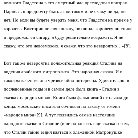
великого Гладстона в его смертный час преследовал призрак
Парнела, я предпочту быть агностиком и не скажу ни да, ни
нет. Но если вы будете уверять меня, что Гладстон на приеме у
королевы Виктории не снял шляпу, похлопал королеву по спине
и предложил ей сигару, я буду решительно возражать. Я не
скажу, что это невозможно, я скажу, что это невероятно…»[8].
Вот так же невероятна положительная реакция Сталина на
видения арабского митрополита. Это народная сказка. И в
таковом качестве она чрезвычайно интересна. Удивительно: в
послевоенные годы и в самом деле была книга «Сталин в
сказках народов мира». Книга была фальшивкой от начала до
конца: московские писатели сочиняли по заказу от имени
«народов мира»[9]. А тут появились самые настоящие
народные сказки о Сталине (и не одна: есть еще сказка о том,
что Сталин тайно ездил каяться к блаженной Матронушке