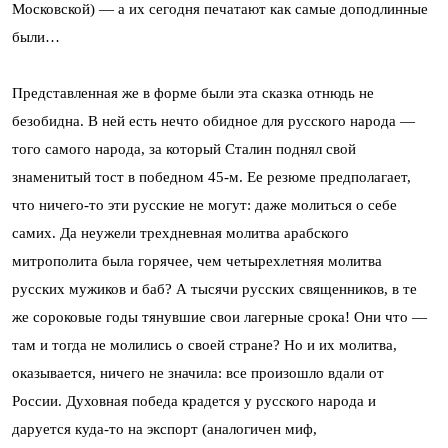
Московской) — а их сегодня печатают как самые доподлинные
были…
Представленная же в форме были эта сказка отнюдь не
безобидна. В ней есть нечто обидное для русского народа —
того самого народа, за который Сталин поднял свой
знаменитый тост в победном 45-м. Ее резюме предполагает,
что ничего-то эти русские не могут: даже молиться о себе
самих. Да неужели трехдневная молитва арабского
митрополита была горячее, чем четырехлетняя молитва
русских мужиков и баб? А тысячи русских священников, в те
же сороковые годы тянувшие свои лагерные срока! Они что —
там и тогда не молились о своей стране? Но и их молитва,
оказывается, ничего не значила: все произошло вдали от
России. Духовная победа крадется у русского народа и
даруется куда-то на экспорт (аналогичен миф,