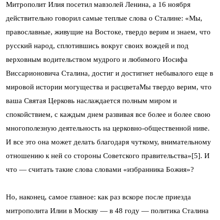
Митрополит Илия посетил мавзолей Ленина, а 16 ноября
действительно говорил самые теплые слова о Сталине: «Мы,
православные, живущие на Востоке, твердо верим и знаем, что
русский народ, сплотившись вокруг своих вождей и под
верховным водительством мудрого и любимого Иосифа
Виссарионовича Сталина, достиг и достигнет небывалого еще в
мировой истории могущества и расцветаМы твердо верим, что
ваша Святая Церковь наслаждается полным миром и
спокойствием, с каждым днем развивая все более и более свою
многополезную деятельность на церковно-общественной ниве.
И все это она может делать благодаря чуткому, внимательному
отношению к ней со стороны Советского правительства»[5]. И
что — считать такие слова словами «избранника Божия»?
Но, наконец, самое главное: как раз вскоре после приезда
митрополита Илии в Москву — в 48 году — политика Сталина