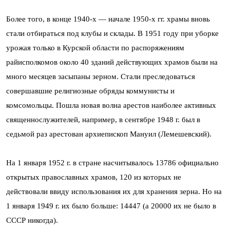
Более того, в конце 1940-х — начале 1950-х гг. храмы вновь
стали отбираться под клубы и склады. В 1951 году при уборке
урожая только в Курской области по распо­ряжениям
райисполкомов около 40 зданий действующих храмов были на
много месяцев засыпаны зерном. Стали преследоваться
совершавшие религиозные обряды коммунисты и
комсомольцы. Пошла новая волна арестов наиболее активных
священнослужителей, например, в сен­тябре 1948 г. был в
седьмой раз арестован архиепископ Мануил (Лемешевский).
На 1 января 1952 г. в стране насчитывалось 13786 официально
открытых православных храмов, 120 из которых не
действовали ввиду исполь­зования их для хранения зерна. Но на
1 января 1949 г. их было больше: 14447 (а 20000 их не было в
СССР никогда).