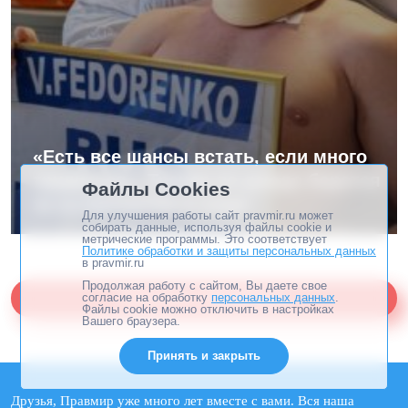
«Есть все шансы встать, если много
трудиться». Тренер по дзюдо борется
Файлы Cookies
за возвращение в спорт
Для улучшения работы сайт pravmir.ru может
собирать данные, используя файлы cookie и
метрические программы. Это соответствует
Политике обработки и защиты персональных данных
в pravmir.ru
Продолжая работу с сайтом, Вы даете свое
Помогите «Правмиру»
согласие на обработку
персональных данных
.
Файлы cookie можно отключить в настройках
Вашего браузера.
Принять и закрыть
Друзья, Правмир уже много лет вместе с вами. Вся наша