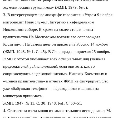
новопреставленый Патриарх Илия именуется «неутомимым
экуменическим тружеником» (ЖМП. 1979. № 8).
3. В интересующем нас апокрифе говорится: «Утром 9 ноября
митрополит Илия служил Литургию в кафедральном
Никольском соборе. В храме на солее стояли члены
правительства На Московском вокзале его сопровождал
Косыгин»… На самом деле он прилетел в Россию 14 ноября
(ЖМП. 1948. № 1. С. 45). В Ленинград он приехал 25 ноября.
ЖМП с охотой упоминает всех официальных лиц (включая
председателей райисполкомов), если они хоть как-то
соприкоснулись с церковной жизнью. Никаких Косыгиных и
«членов правительства» в отчетах ЖМП не фигурирует. Это
уже «бабушкин телефон» — переводчиков и шпиков за
министров принимать.
ЖМП. 1947. № 11. С. 30; 1948. №1. С. 50–51.
4. Статистика взята мною из замечательного исследования М.