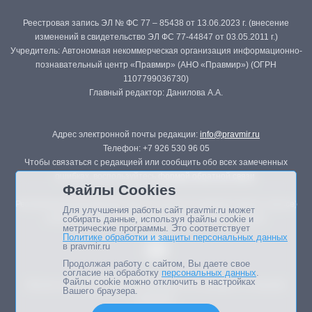
Реестровая запись ЭЛ № ФС 77 – 85438 от 13.06.2023 г. (внесение
изменений в свидетельство ЭЛ ФС 77-44847 от 03.05.2011 г.)
Учредитель: Автономная некоммерческая организация информационно-
познавательный центр «Правмир» (АНО «Правмир») (ОГРН
1107799036730)
Главный редактор: Данилова А.А.
Адрес электронной почты редакции:
info@pravmir.ru
Телефон: +7 926 530 96 05
Чтобы связаться с редакцией или сообщить обо всех замеченных
ошибках, воспользуйтесь
формой обратной связи
.
Файлы Cookies
Републикация материалов сайта в печатных изданиях (книгах, прессе)
Для улучшения работы сайт pravmir.ru может
возможна только с письменного разрешения редакции.
собирать данные, используя файлы cookie и
метрические программы. Это соответствует
Политике обработки и защиты персональных данных
в pravmir.ru
Продолжая работу с сайтом, Вы даете свое
согласие на обработку
персональных данных
.
Файлы cookie можно отключить в настройках
Мнение авторов статей портала может не совпадать с позицией
Вашего браузера.
редакции.