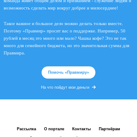
команда живет общим делом и призванием - служение людям и
возможность сделать мир вокруг добрее и милосерднее!
Такое важное и большое дело можно делать только вместе.
Поэтому «Правмир» просит вас о поддержке. Например, 50
рублей в месяц это много или мало? Чашка кофе? Это не так
много для семейного бюджета, но это значительная сумма для
Правмира.
Помочь «Правмиру»
На что пойдут мои деньги
Рассылка
О портале
Контакты
Партнёрам