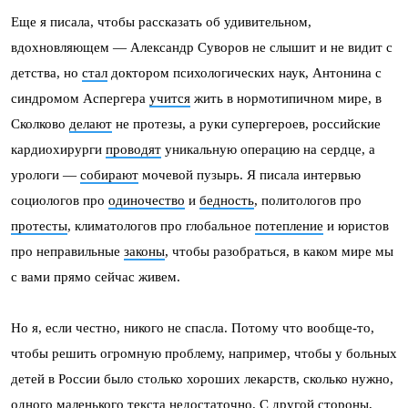
Еще я писала, чтобы рассказать об удивительном,
вдохновляющем — Александр Суворов не слышит и не видит с
детства, но
стал
доктором психологических наук, Антонина с
синдромом Аспергера
учится
жить в нормотипичном мире, в
Сколково
делают
не протезы, а руки супергероев, российские
кардиохирурги
проводят
уникальную операцию на сердце, а
урологи —
собирают
мочевой пузырь. Я писала интервью
социологов про
одиночество
и
бедность
, политологов про
протесты
, климатологов про глобальное
потепление
и юристов
про неправильные
законы
, чтобы разобраться, в каком мире мы
с вами прямо сейчас живем.
Но я, если честно, никого не спасла. Потому что вообще-то,
чтобы решить огромную проблему, например, чтобы у больных
детей в России было столько хороших лекарств, сколько нужно,
одного маленького
текста
недостаточно. С другой стороны,