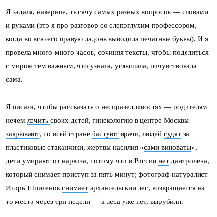
Я задала, наверное, тысячу самых разных вопросов — словами
и руками (это я про разговор со слепоглухим профессором,
когда во всю его правую ладонь выводила печатные буквы). И я
провела много-много часов, сочиняя тексты, чтобы поделиться
с миром тем важным, что узнала, услышала, почувствовала
сама.
Я писала, чтобы рассказать о несправедливостях — родителям
нечем
лечить
своих детей, гинекологию в центре Москвы
закрывают
, по всей стране
бастуют
врачи, людей
судят
за
пластиковые стаканчики, жертвы насилия «
сами виноваты
»,
дети умирают от наркоза, потому что в России
нет
дантролена,
который снимает приступ за пять минут; фотограф-натуралист
Игорь Шпиленок
снимает
архангельский лес, возвращается на
то место через три недели — а леса уже нет, вырубили.